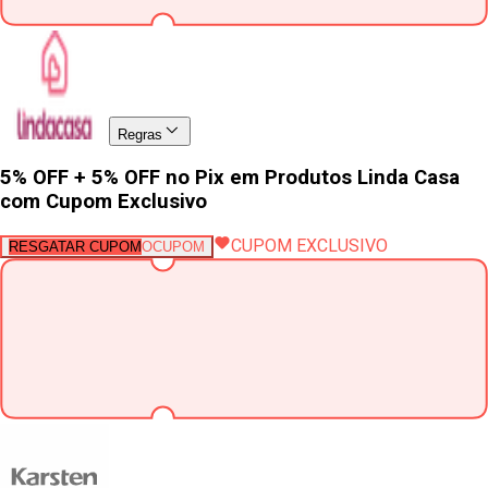
Regras
5% OFF + 5% OFF no Pix em Produtos Linda Casa
com Cupom Exclusivo
CUPOM EXCLUSIVO
RESGATAR CUPOM
OCUPOM