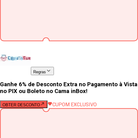
Regras
Ganhe 6% de Desconto Extra no Pagamento à Vista
no PIX ou Boleto no Cama inBox!
CUPOM EXCLUSIVO
OBTER DESCONTO