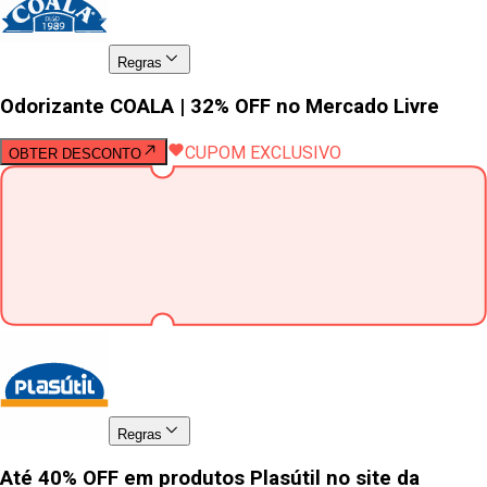
Regras
Odorizante COALA | 32% OFF no Mercado Livre
CUPOM EXCLUSIVO
OBTER DESCONTO
Regras
Até 40% OFF em produtos Plasútil no site da