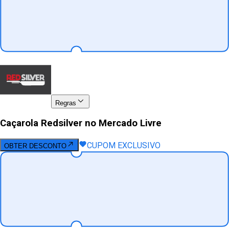
Regras
Caçarola Redsilver no Mercado Livre
CUPOM EXCLUSIVO
OBTER DESCONTO