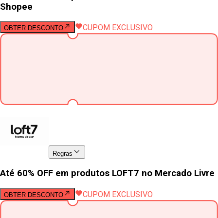
Shopee
CUPOM EXCLUSIVO
OBTER DESCONTO
Regras
Até 60% OFF em produtos LOFT7 no Mercado Livre
CUPOM EXCLUSIVO
OBTER DESCONTO