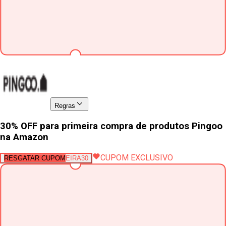
Regras
30% OFF para primeira compra de produtos Pingoo
na Amazon
CUPOM EXCLUSIVO
RESGATAR CUPOM
EIRA30