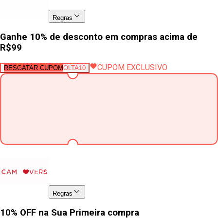
Regras
Ganhe 10% de desconto em compras acima de
R$99
CUPOM EXCLUSIVO
RESGATAR CUPOM
OLTA10
Regras
10% OFF na Sua Primeira compra