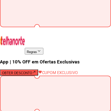
Regras
App | 10% OFF em Ofertas Exclusivas
CUPOM EXCLUSIVO
OBTER DESCONTO