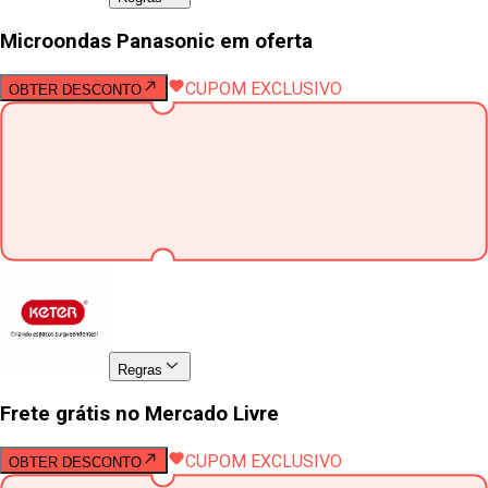
Microondas Panasonic em oferta
CUPOM EXCLUSIVO
OBTER DESCONTO
Regras
Frete grátis no Mercado Livre
CUPOM EXCLUSIVO
OBTER DESCONTO