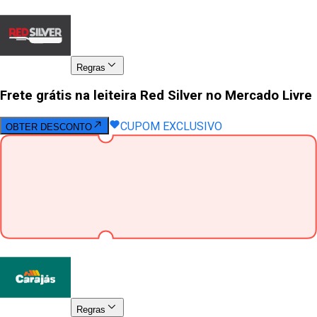
Regras
Frete grátis na leiteira Red Silver no Mercado Livre
CUPOM EXCLUSIVO
OBTER DESCONTO
Regras