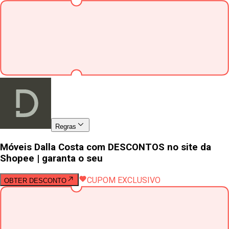
Regras
Móveis Dalla Costa com DESCONTOS no site da
Shopee | garanta o seu
CUPOM EXCLUSIVO
OBTER DESCONTO