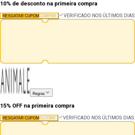
10% de desconto na primeira compra
VERIFICADO NOS ÚLTIMOS DIAS
RESGATAR CUPOM
COMPRA
Regras
15% OFF na primeira compra
VERIFICADO NOS ÚLTIMOS DIAS
RESGATAR CUPOM
ELCOME