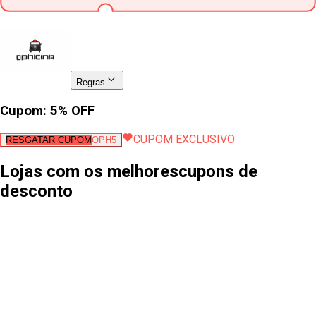
Regras
Cupom: 5% OFF
CUPOM EXCLUSIVO
RESGATAR CUPOM
OPH5
Lojas com os melhores
cupons de
desconto