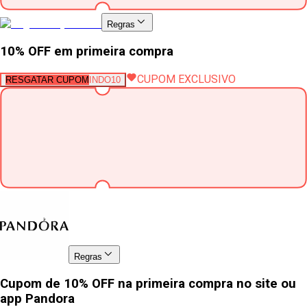
Regras
10% OFF em primeira compra
CUPOM EXCLUSIVO
RESGATAR CUPOM
INDO10
Regras
Cupom de 10% OFF na primeira compra no site ou
app Pandora