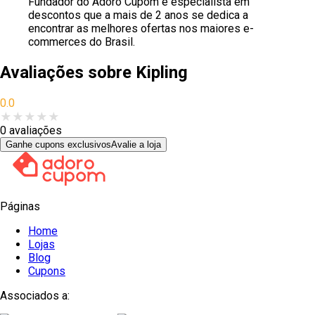
Fundador do Adoro Cupom e especialista em
descontos que a mais de 2 anos se dedica a
encontrar as melhores ofertas nos maiores e-
commerces do Brasil.
Avaliações sobre
Kipling
0.0
★
★
★
★
★
0
avaliações
Ganhe cupons exclusivos
Avalie a loja
Páginas
Home
Lojas
Blog
Cupons
Associados a: