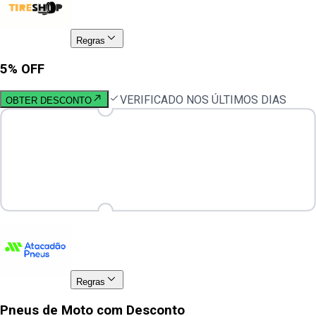
Regras
5% OFF
VERIFICADO NOS ÚLTIMOS DIAS
OBTER DESCONTO
Regras
Pneus de Moto com Desconto