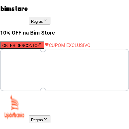
Regras
10% OFF na Bim Store
CUPOM EXCLUSIVO
OBTER DESCONTO
Regras