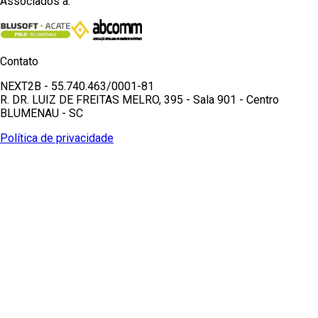
Associados a:
Contato
NEXT2B - 55.740.463/0001-81
R. DR. LUIZ DE FREITAS MELRO, 395 - Sala 901 - Centro
BLUMENAU - SC
Política de privacidade