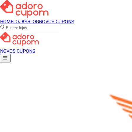
HOME
LOJAS
BLOG
NOVOS CUPONS
NOVOS CUPONS