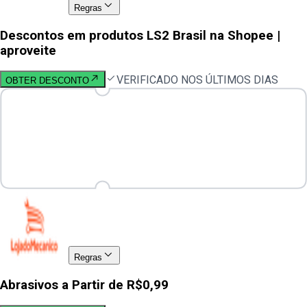
Regras
Descontos em produtos LS2 Brasil na Shopee |
aproveite
VERIFICADO NOS ÚLTIMOS DIAS
OBTER DESCONTO
Regras
Abrasivos a Partir de R$0,99