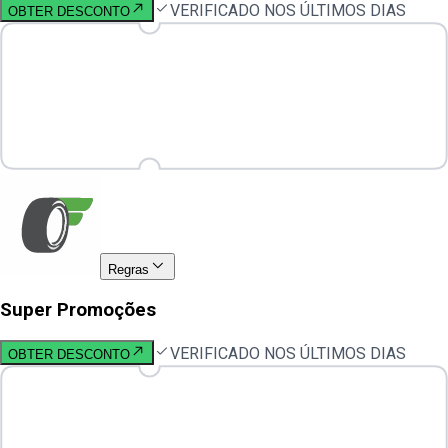
VERIFICADO NOS ÚLTIMOS DIAS
OBTER DESCONTO
Regras
Super Promoções
VERIFICADO NOS ÚLTIMOS DIAS
OBTER DESCONTO