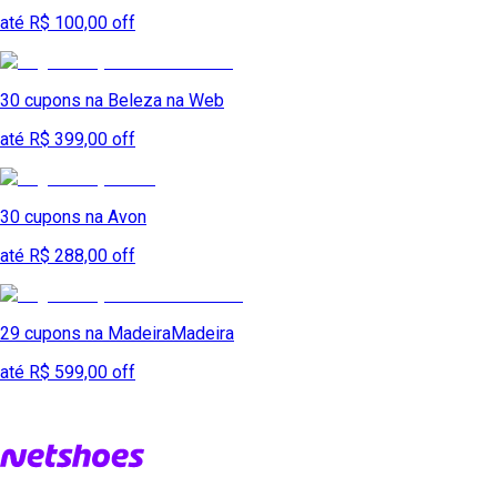
até R$ 100,00 off
30
cupons na
Beleza na Web
até R$ 399,00 off
30
cupons na
Avon
até R$ 288,00 off
29
cupons na
MadeiraMadeira
até R$ 599,00 off