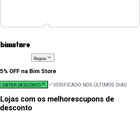
Regras
5% OFF na Bim Store
VERIFICADO NOS ÚLTIMOS DIAS
OBTER DESCONTO
Lojas com os melhores
cupons de
desconto