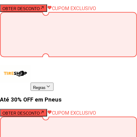
CUPOM EXCLUSIVO
OBTER DESCONTO
Regras
Até 30% OFF em Pneus
CUPOM EXCLUSIVO
OBTER DESCONTO