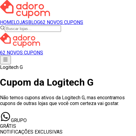
HOME
LOJAS
BLOG
62 NOVOS CUPONS
62 NOVOS CUPONS
Logitech G
Cupom
da
Logitech G
Não temos cupons ativos
da
Logitech G
, mas encontramos
cupons de outras lojas que você com certeza vai gostar.
GRUPO
GRÁTIS
NOTIFICAÇÕES EXCLUSIVAS