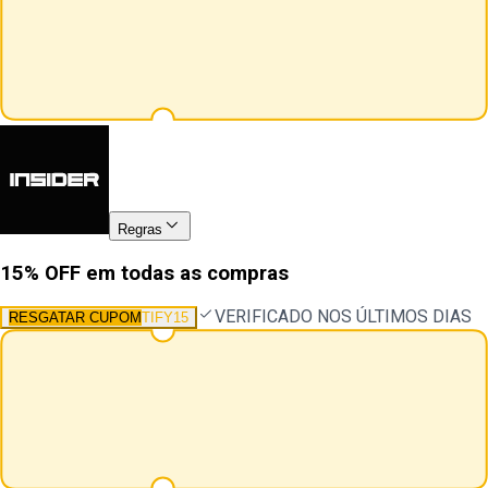
Regras
15% OFF em todas as compras
VERIFICADO NOS ÚLTIMOS DIAS
RESGATAR CUPOM
TIFY15