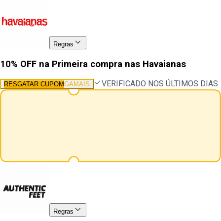
Regras
10% OFF na Primeira compra nas Havaianas
VERIFICADO NOS ÚLTIMOS DIAS
RESGATAR CUPOM
GAMAIS
Regras