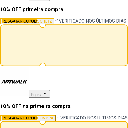
10% OFF primeira compra
VERIFICADO NOS ÚLTIMOS DIAS
RESGATAR CUPOM
SCHUTZ
Regras
10% OFF na primeira compra
VERIFICADO NOS ÚLTIMOS DIAS
RESGATAR CUPOM
COMPRA