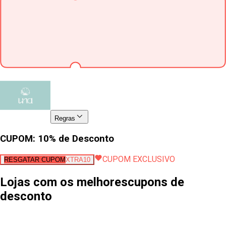
Regras
CUPOM: 10% de Desconto
CUPOM EXCLUSIVO
RESGATAR CUPOM
XTRA10
Lojas com os melhores
cupons de
desconto