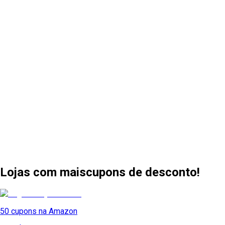
Lojas com mais
cupons de desconto!
50
cupons na
Amazon