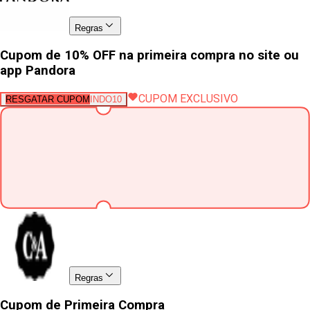
Regras
Cupom de 10% OFF na primeira compra no site ou
app Pandora
CUPOM EXCLUSIVO
RESGATAR CUPOM
INDO10
Regras
Cupom de Primeira Compra