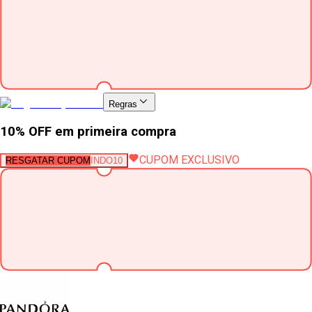
Regras
10% OFF em primeira compra
CUPOM EXCLUSIVO
RESGATAR CUPOM
INDO10