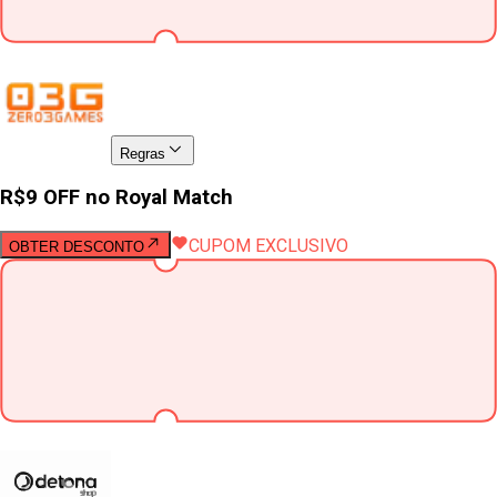
Regras
R$9 OFF no Royal Match
CUPOM EXCLUSIVO
OBTER DESCONTO