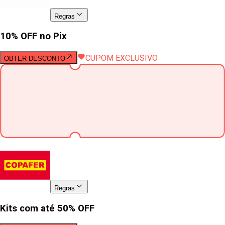
Regras
10% OFF no Pix
CUPOM EXCLUSIVO
OBTER DESCONTO
Regras
Kits com até 50% OFF