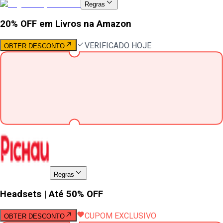
Regras
20% OFF em Livros na Amazon
VERIFICADO HOJE
OBTER DESCONTO
Regras
Headsets | Até 50% OFF
CUPOM EXCLUSIVO
OBTER DESCONTO