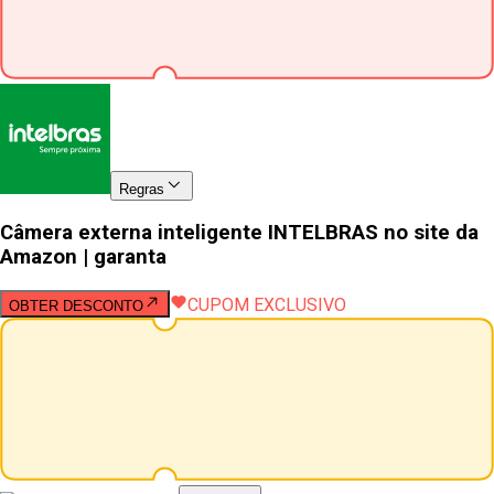
Regras
Câmera externa inteligente INTELBRAS no site da
Amazon | garanta
CUPOM EXCLUSIVO
OBTER DESCONTO