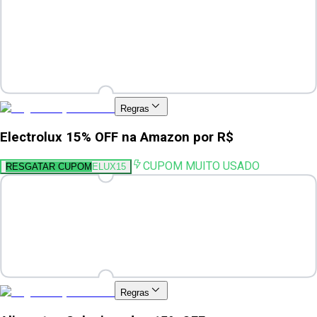
Regras
Electrolux 15% OFF na Amazon por R$
CUPOM MUITO USADO
RESGATAR CUPOM
ELUX15
Regras