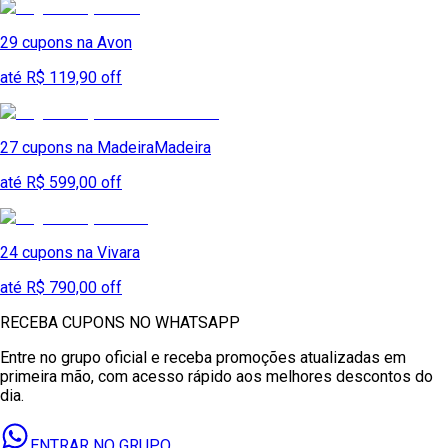
29
cupons na
Avon
até R$ 119,90 off
27
cupons na
MadeiraMadeira
até R$ 599,00 off
24
cupons na
Vivara
até R$ 790,00 off
RECEBA CUPONS NO WHATSAPP
Entre no grupo oficial e receba promoções atualizadas em
primeira mão, com acesso rápido aos melhores descontos do
dia.
ENTRAR NO GRUPO