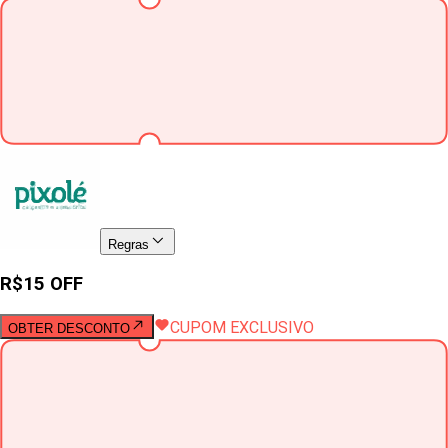
Regras
R$15 OFF
CUPOM EXCLUSIVO
OBTER DESCONTO