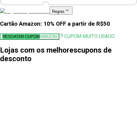
Regras
Cartão Amazon: 10% OFF a partir de R$50
CUPOM MUITO USADO
RESGATAR CUPOM
AMAZON
Lojas com os melhores
cupons de
desconto