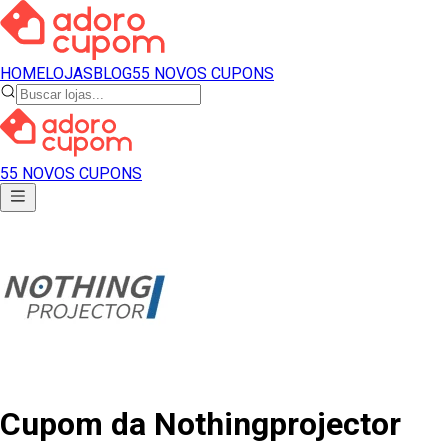
HOME
LOJAS
BLOG
55 NOVOS CUPONS
55 NOVOS CUPONS
Cupom
da
Nothingprojector