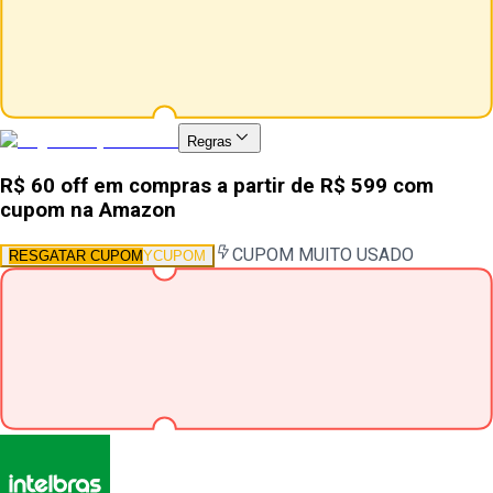
Regras
R$ 60 off em compras a partir de R$ 599 com
cupom na Amazon
CUPOM MUITO USADO
RESGATAR CUPOM
YCUPOM