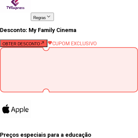
Regras
Desconto: My Family Cinema
CUPOM EXCLUSIVO
OBTER DESCONTO
Preços especiais para a educação