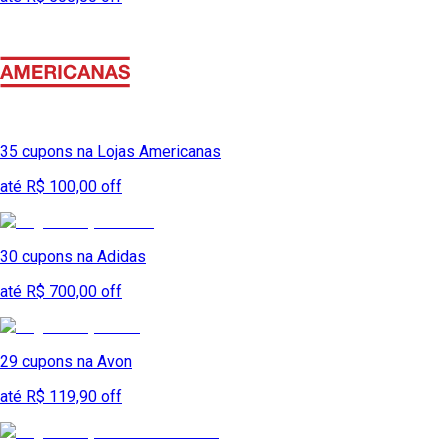
35
cupons na
Lojas Americanas
até R$ 100,00 off
30
cupons na
Adidas
até R$ 700,00 off
29
cupons na
Avon
até R$ 119,90 off