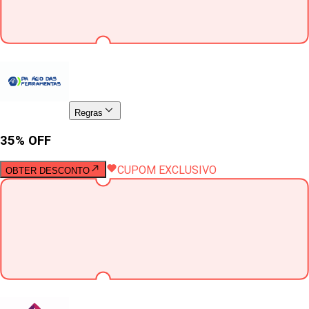
Regras
35% OFF
CUPOM EXCLUSIVO
OBTER DESCONTO