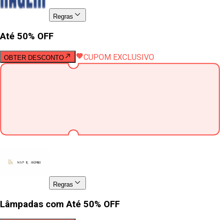
Regras
Até 50% OFF
CUPOM EXCLUSIVO
OBTER DESCONTO
Regras
Lâmpadas com Até 50% OFF