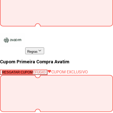
Regras
Cupom Primeira Compra Avatim
CUPOM EXCLUSIVO
RESGATAR CUPOM
EFUGIO