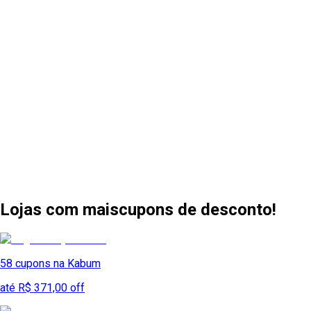
Lojas com mais
cupons de desconto!
58
cupons na
Kabum
até R$ 371,00 off