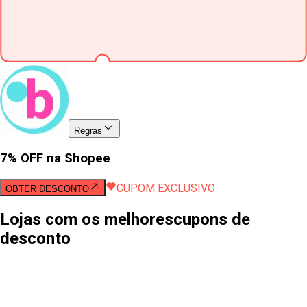
Regras
7% OFF na Shopee
CUPOM EXCLUSIVO
OBTER DESCONTO
Lojas com os melhores
cupons de
desconto