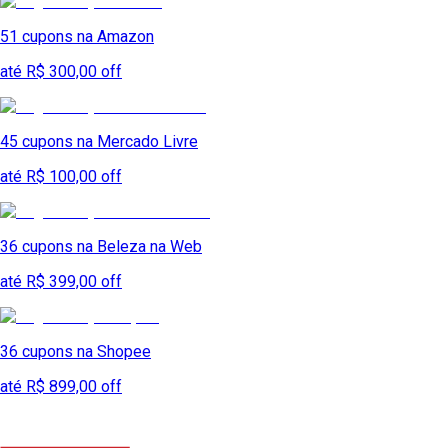
51
cupons na
Amazon
até R$ 300,00 off
45
cupons na
Mercado Livre
até R$ 100,00 off
36
cupons na
Beleza na Web
até R$ 399,00 off
36
cupons na
Shopee
até R$ 899,00 off