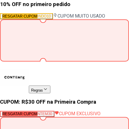
10% OFF no primeiro pedido
CUPOM MUITO USADO
RESGATAR CUPOM
INDO10
Regras
CUPOM: R$30 OFF na Primeira Compra
CUPOM EXCLUSIVO
RESGATAR CUPOM
NTEM30