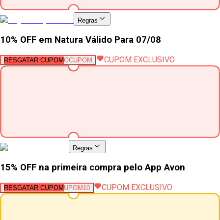
Regras
10% OFF em Natura Válido Para 07/08
CUPOM EXCLUSIVO
RESGATAR CUPOM
OCUPOM
Regras
15% OFF na primeira compra pelo App Avon
CUPOM EXCLUSIVO
RESGATAR CUPOM
UPOM10