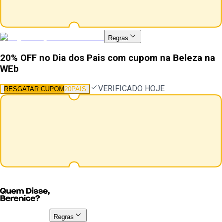
Regras
20% OFF no Dia dos Pais com cupom na Beleza na
WEb
VERIFICADO HOJE
RESGATAR CUPOM
20PAIS
Regras