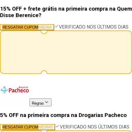
15% OFF + frete grátis na primeira compra na Quem
Disse Berenice?
VERIFICADO NOS ÚLTIMOS DIAS
RESGATAR CUPOM
IMEIRA
Regras
5% OFF na primeira compra na Drogarias Pacheco
VERIFICADO NOS ÚLTIMOS DIAS
RESGATAR CUPOM
MEIRA5