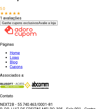
5.0
★
★
★
★
★
1
avaliações
Ganhe cupons exclusivos
Avalie a loja
Páginas
Home
Lojas
Blog
Cupons
Associados a:
Contato
NEXT2B - 55.740.463/0001-81