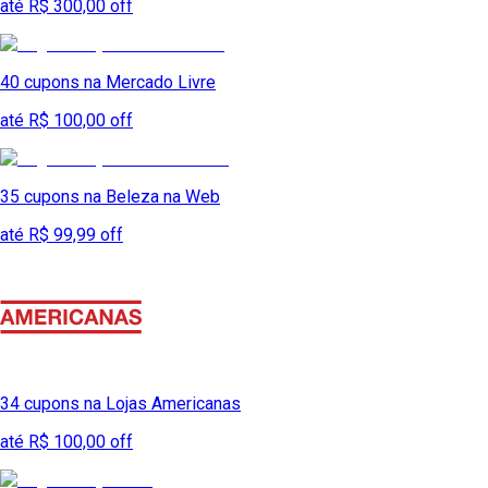
até R$ 300,00 off
40
cupons na
Mercado Livre
até R$ 100,00 off
35
cupons na
Beleza na Web
até R$ 99,99 off
34
cupons na
Lojas Americanas
até R$ 100,00 off