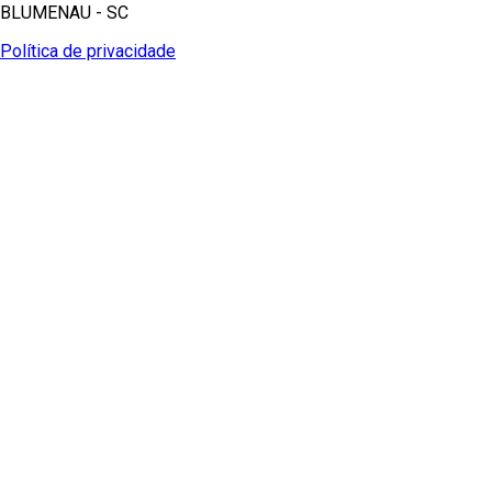
BLUMENAU - SC
Política de privacidade