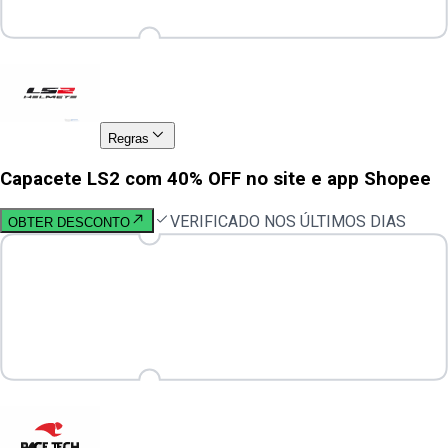
Regras
Capacete LS2 com 40% OFF no site e app Shopee
VERIFICADO NOS ÚLTIMOS DIAS
OBTER DESCONTO