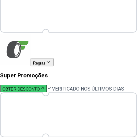
Regras
Super Promoções
VERIFICADO NOS ÚLTIMOS DIAS
OBTER DESCONTO