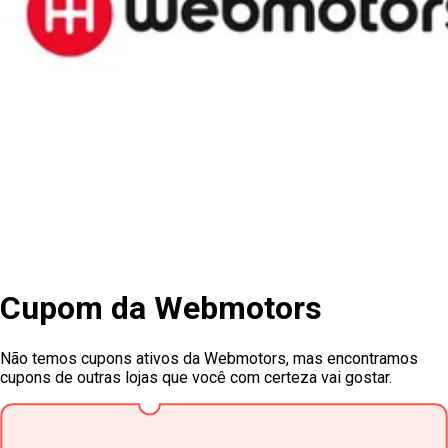
Cupom
da
Webmotors
Não temos cupons ativos
da
Webmotors
, mas encontramos
cupons de outras lojas que você com certeza vai gostar.