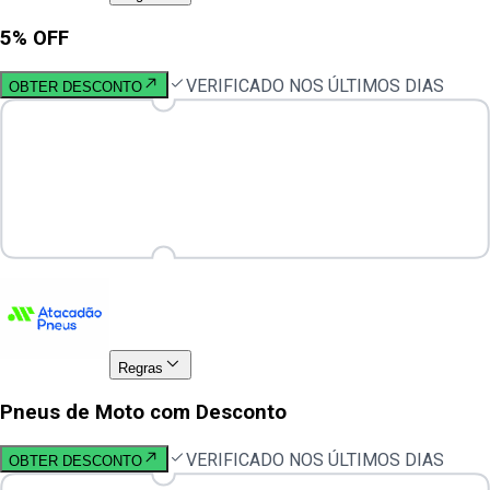
5% OFF
VERIFICADO NOS ÚLTIMOS DIAS
OBTER DESCONTO
Regras
Pneus de Moto com Desconto
VERIFICADO NOS ÚLTIMOS DIAS
OBTER DESCONTO