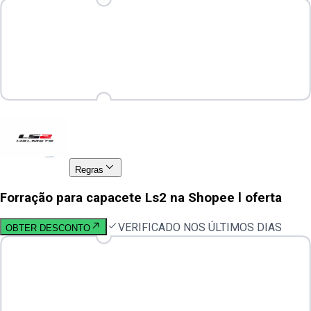
Regras
Forração para capacete Ls2 na Shopee l oferta
VERIFICADO NOS ÚLTIMOS DIAS
OBTER DESCONTO