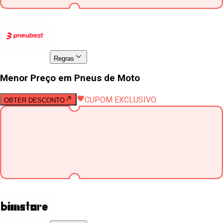
Regras
Menor Preço em Pneus de Moto
CUPOM EXCLUSIVO
OBTER DESCONTO