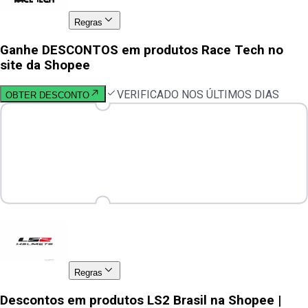
Regras
Ganhe DESCONTOS em produtos Race Tech no
site da Shopee
VERIFICADO NOS ÚLTIMOS DIAS
OBTER DESCONTO
Regras
Descontos em produtos LS2 Brasil na Shopee |