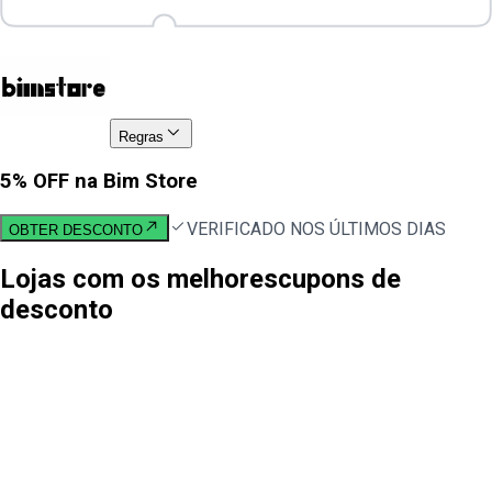
Regras
5% OFF na Bim Store
VERIFICADO NOS ÚLTIMOS DIAS
OBTER DESCONTO
Lojas com os melhores
cupons de
desconto