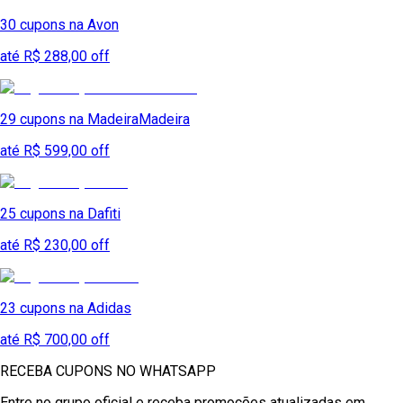
30
cupons na
Avon
até R$ 288,00 off
29
cupons na
MadeiraMadeira
até R$ 599,00 off
25
cupons na
Dafiti
até R$ 230,00 off
23
cupons na
Adidas
até R$ 700,00 off
RECEBA CUPONS NO WHATSAPP
Entre no grupo oficial e receba promoções atualizadas em