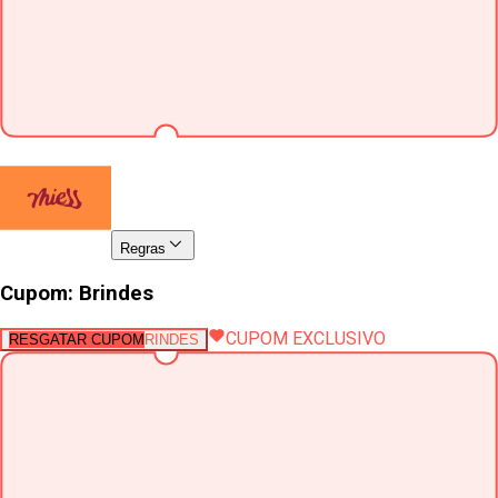
Regras
Cupom: Brindes
CUPOM EXCLUSIVO
RESGATAR CUPOM
RINDES