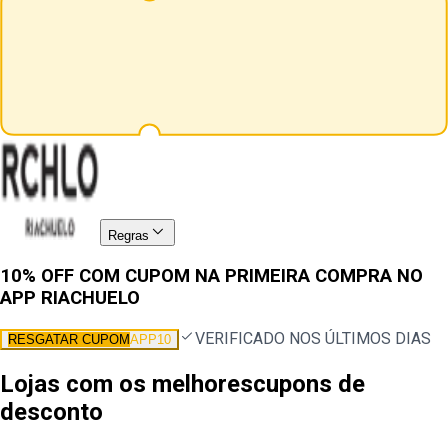
Regras
10% OFF COM CUPOM NA PRIMEIRA COMPRA NO
APP RIACHUELO
VERIFICADO NOS ÚLTIMOS DIAS
RESGATAR CUPOM
APP10
Lojas com os melhores
cupons de
desconto