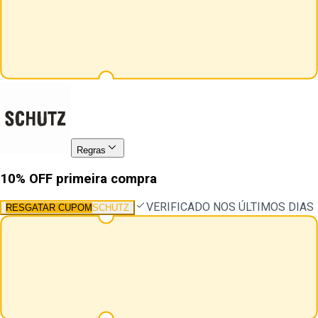
Regras
10% OFF primeira compra
VERIFICADO NOS ÚLTIMOS DIAS
RESGATAR CUPOM
SCHUTZ