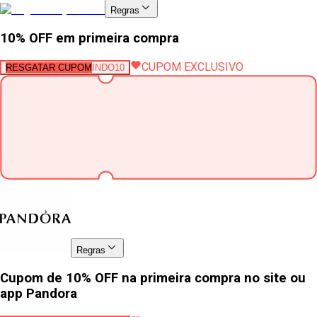
Regras
10% OFF em primeira compra
CUPOM EXCLUSIVO
RESGATAR CUPOM
INDO10
Regras
Cupom de 10% OFF na primeira compra no site ou
app Pandora