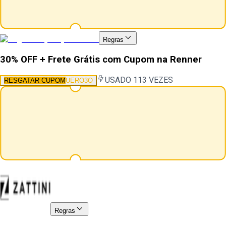
Regras
30% OFF + Frete Grátis com Cupom na Renner
USADO 113 VEZES
RESGATAR CUPOM
UERO3O
Regras