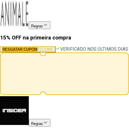
Regras
15% OFF na primeira compra
VERIFICADO NOS ÚLTIMOS DIAS
RESGATAR CUPOM
ELCOME
Regras