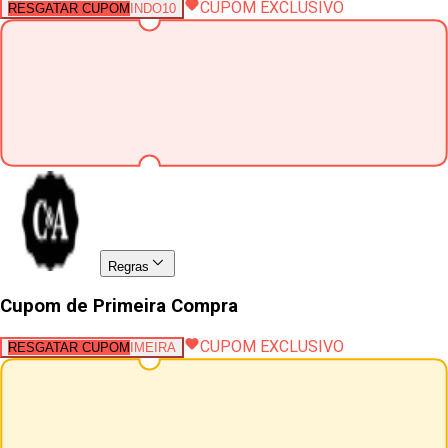
CUPOM EXCLUSIVO
RESGATAR CUPOM
INDO10
Regras
Cupom de Primeira Compra
CUPOM EXCLUSIVO
RESGATAR CUPOM
IMEIRA