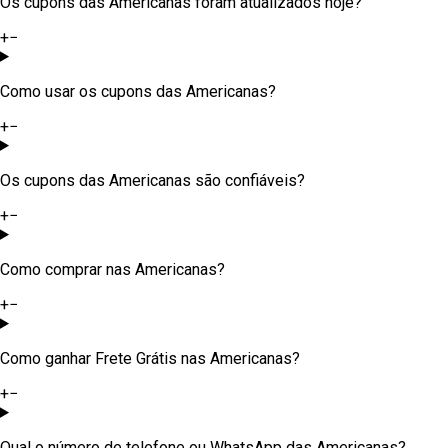
Os cupons das Americanas foram atualizados hoje?
+
−
Como usar os cupons das Americanas?
+
−
Os cupons das Americanas são confiáveis?
+
−
Como comprar nas Americanas?
+
−
Como ganhar Frete Grátis nas Americanas?
+
−
Qual o número de telefone ou WhatsApp das Americanas?