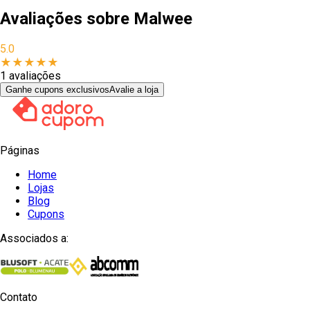
Avaliações sobre
Malwee
5.0
★
★
★
★
★
1
avaliações
Ganhe cupons exclusivos
Avalie a loja
Páginas
Home
Lojas
Blog
Cupons
Associados a:
Contato