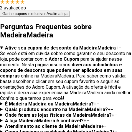
★
★
★
★
★
2
avaliações
Ganhe cupons exclusivos
Avalie a loja
Perguntas Frequentes sobre
MadeiraMadeira
Ative seu cupom de desconto da MadeiraMadeira
+
−
Se você está em dúvida sobre como garantir o seu desconto na
loja, pode contar com o
Adoro Cupom
para te ajudar nesse
momento. Nesta página inserimos
diversos achadinhos e
cupons de desconto que podem ser aplicados em suas
compras
online na MadeiraMadeira. Para saber como validar,
basta escolher e clicar em seu cupom favorito e seguir as
orientações do Adoro Cupom. A ativação da oferta é fácil e
rápida e deixa sua experiência na MadeiraMadeira ainda melhor.
Confira o que temos para você!
É Madeira Madeira ou MadeiraMadeira?
+
−
Quais produtos encontro na MadeiraMadeira?
+
−
Onde ficam as lojas físicas da MadeiraMadeira?
+
−
A loja MadeiraMadeira é confiável?
+
−
Atendimento ao cliente da MadeiraMadeira
+
−
Como funciona o cashback da MadeiraMadeira?
+
−