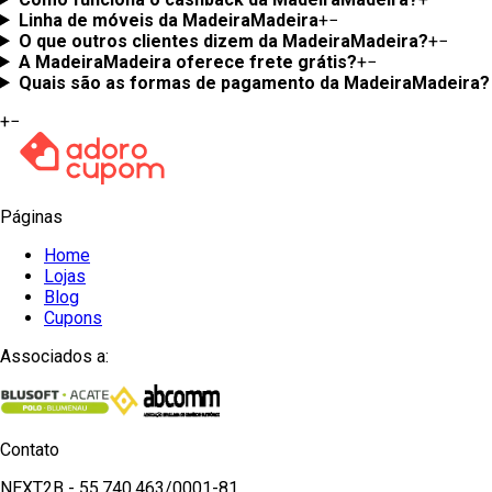
Linha de móveis da MadeiraMadeira
+
−
O que outros clientes dizem da MadeiraMadeira?
+
−
A MadeiraMadeira oferece frete grátis?
+
−
Quais são as formas de pagamento da MadeiraMadeira?
+
−
Páginas
Home
Lojas
Blog
Cupons
Associados a:
Contato
NEXT2B - 55.740.463/0001-81