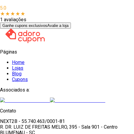
5.0
★
★
★
★
★
1
avaliações
Ganhe cupons exclusivos
Avalie a loja
Páginas
Home
Lojas
Blog
Cupons
Associados a:
Contato
NEXT2B - 55.740.463/0001-81
R. DR. LUIZ DE FREITAS MELRO, 395 - Sala 901 - Centro
BLUMENAU - SC